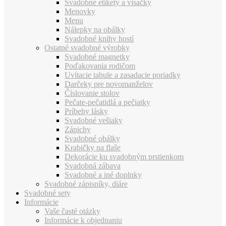
Svadobné etikety a visačky
Menovky
Menu
Nálepky na obálky
Svadobné knihy hostí
Ostatné svadobné výrobky
Svadobné magnetky
Poďakovania rodičom
Uvítacie tabule a zasadacie poriadky
Darčeky pre novomanželov
Číslovanie stolov
Pečate-pečatidlá a pečiatky
Príbehy lásky
Svadobné vešiaky
Zápichy
Svadobné obálky
Krabičky na flaše
Dekorácie ku svadobným prstienkom
Svadobná zábava
Svadobné a iné doplnky
Svadobné zápisníky, diáre
Svadobné sety
Informácie
Vaše časté otázky
Informácie k objednaniu