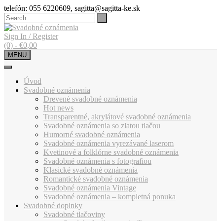
Skip
telefón: 055 6220609, sagitta@sagitta-ke.sk
to
content
Sign In / Register
(0)
-
€
0,00
MENU
Úvod
Svadobné oznámenia
Drevené svadobné oznámenia
Hot news
Transparentné, akrylátové svadobné oznámenia
Svadobné oznámenia so zlatou tlačou
Humorné svadobné oznámenia
Svadobné oznámenia vyrezávané laserom
Kvetinové a folklórne svadobné oznámenia
Svadobné oznámenia s fotografiou
Klasické svadobné oznámenia
Romantické svadobné oznámenia
Svadobné oznámenia Vintage
Svadobné oznámenia – kompletná ponuka
Svadobné doplnky
Svadobné tlačoviny