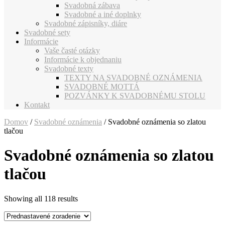
Svadobná zábava
Svadobné a iné doplnky
Svadobné zápisníky, diáre
Svadobné sety
Informácie
Vaše časté otázky
Informácie k objednaniu
Svadobné texty
TEXTY NA SVADOBNÉ OZNÁMENIA
SVADOBNÉ MOTTÁ
POZVÁNKY K SVADOBNÉMU STOLU
Kontakt
Domov
/
Svadobné oznámenia
/ Svadobné oznámenia so zlatou
tlačou
Svadobné oznámenia so zlatou
tlačou
Showing all 118 results