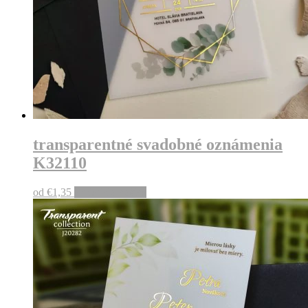
transparentné svadobné oznámenia
K32110
od
€
1,35
Pridať do košíka