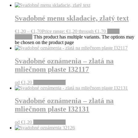
Svadobné menu skladacie, zlatý text
€
1,20
–
€
1,70
Price range: €1,20 through €1,70
Výber
možností
This product has multiple variants. The options may
be chosen on the product page
Svadobné oznámenia – zlatá na
mliečnom plaste I32117
od
€
1,20
Pridať do košíka
Svadobné oznámenia – zlatá na
mliečnom plaste I32131
od
€
1,20
Pridať do košíka