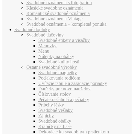
Svadobné oznámenia s fotografiou
Klasické svadobné oznámenia
Romantické svadobné oznámenia
Svadobné oznámenia Vintage
Svadobné oznámenia – kompletná ponuka
Svadobné doplnky
Svadobné tlačoviny
Svadobné etikety a visačky
Menovky
Menu
Nálepky na obálky
Svadobné knihy hostí
Ostatné svadobné výrobky
Svadobné magnetky
Poďakovania rodičom
Uvítacie tabule a zasadacie poriadky
Darčeky pre novomanželov
Číslovanie stolov
Pečate-pečatidlá a pečiatky
Príbehy lásky
Svadobné vešiaky
Zápichy
Svadobné obálky
Krabičky na flaše
Dekorácie ku svadobným prstienkom