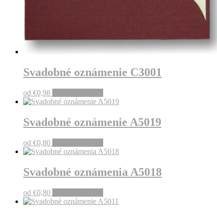
Svadobné oznámenie C3001
od
€
0,98
Pridať do košíka
Svadobné oznámenie A5019
od
€
0,80
Pridať do košíka
Svadobné oznámenia A5018
od
€
0,80
Pridať do košíka