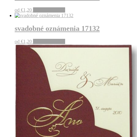
od
€
1,20
Pridať do košíka
svadobné oznámenia 17132
od
€
1,20
Pridať do košíka