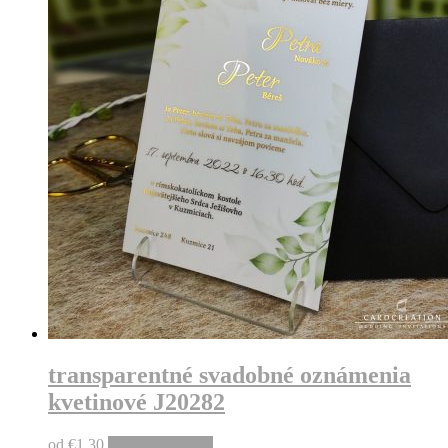
transparentné svadobné oznámenia
kvetinové J20282
od
€
1,30
Pridať do košíka