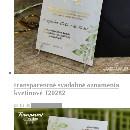
transparentné svadobné oznámenia
kvetinové J20282
od
€
1,30
Pridať do košíka