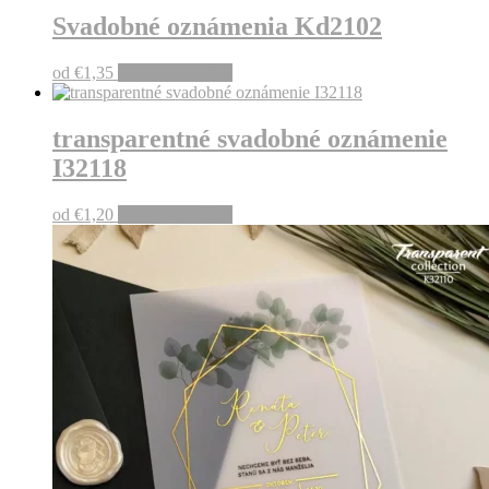
Svadobné oznámenia Kd2102
od
€
1,35
Pridať do košíka
transparentné svadobné oznámenie
I32118
od
€
1,20
Pridať do košíka