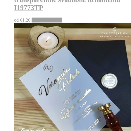
I19773TP
od
€
1,20
Pridať do košíka