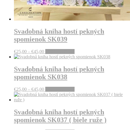
Svadobná kniha hostí pekných
spomienok SK039
Price
This
€
25,00
–
€
45,00
Výber možností
range:
product
€25,00
has
through
multiple
Svadobná kniha hostí pekných
€45,00
variants.
spomienok SK038
The
options
may
Price
This
€
25,00
–
€
45,00
Výber možností
be
range:
product
chosen
€25,00
has
on
through
multiple
the
€45,00
variants.
Svadobná kniha hostí pekných
product
The
spomienok SK037 ( biele ruže )
page
options
may