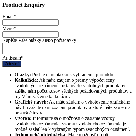
Product Enquiry
Email
*
Meno
*
Napíšte Vaše otázky alebo požiadavky
Antispam
*
Odoslať
Otázky:
Pošlite nám otázku k vybranému produktu.
Kalkulácia:
Ak máte záujem o presný výpočet ceny
svadobných oznámení a ostatných svadobných produktov
zašlite nám počet kusov všetkých požadovaných produktov a
my Vám zašleme kalkuláciu.
Grafický návrh:
Ak máte záujem o vyhotovenie grafického
návrhu zašlite nám zoznam produktov o ktoré máte záujem a
príslušné texty.
Vzorka:
Informujte sa o možnosti o zaslanie vzorky
svadobného oznámenia, vzorku svadobného oznámenia je
možné zaslať len k vybraným typom svadobných oznámení.
Jednoduchá objednávka:
Máte možnosť urobiť