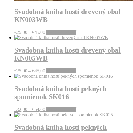
Svadobná kniha hostí drevený obal
KN003WB
Price
This
€
25,00
–
€
45,00
Výber možností
range:
product
€25,00
has
through
multiple
Svadobná kniha hostí drevený obal
€45,00
variants.
KN005WB
The
options
may
Price
This
€
25,00
–
€
45,00
Výber možností
be
range:
product
chosen
€25,00
has
on
through
multiple
Svadobná kniha hostí pekných
the
€45,00
variants.
spomienok SK016
product
The
page
options
may
Price
This
€
32,00
–
€
54,00
Výber možností
be
range:
product
chosen
€32,00
has
on
through
multiple
Svadobná kniha hostí pekných
the
€54,00
variants.