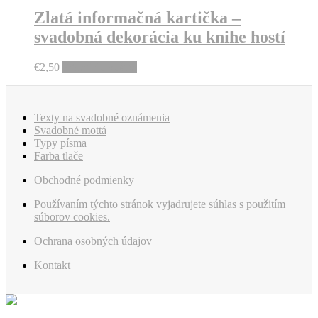
the
€45,00
variants.
Zlatá informačná kartička –
product
The
svadobná dekorácia ku knihe hostí
page
options
may
be
€
2,50
Pridať do košíka
chosen
on
the
product
Texty na svadobné oznámenia
page
Svadobné mottá
Typy písma
Farba tlače
Obchodné podmienky
Používaním týchto stránok vyjadrujete súhlas s použitím
súborov cookies.
Ochrana osobných údajov
Kontakt