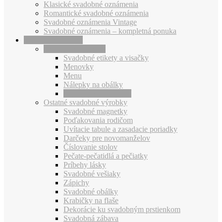
Klasické svadobné oznámenia
Romantické svadobné oznámenia
Svadobné oznámenia Vintage
Svadobné oznámenia – kompletná ponuka
Svadobné doplnky
Svadobné tlačoviny
Svadobné etikety a visačky
Menovky
Menu
Nálepky na obálky
Svadobné knihy hostí
Ostatné svadobné výrobky
Svadobné magnetky
Poďakovania rodičom
Uvítacie tabule a zasadacie poriadky
Darčeky pre novomanželov
Číslovanie stolov
Pečate-pečatidlá a pečiatky
Príbehy lásky
Svadobné vešiaky
Zápichy
Svadobné obálky
Krabičky na flaše
Dekorácie ku svadobným prstienkom
Svadobná zábava