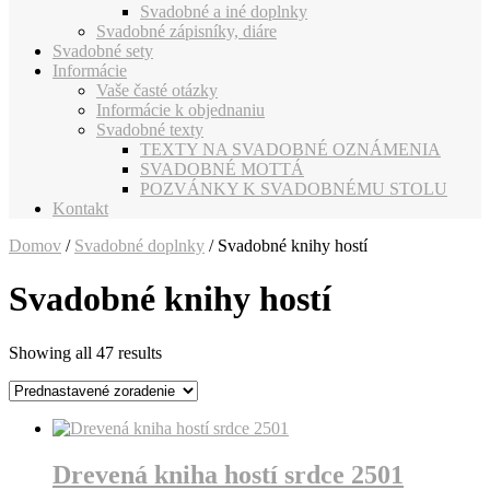
Svadobné a iné doplnky
Svadobné zápisníky, diáre
Svadobné sety
Informácie
Vaše časté otázky
Informácie k objednaniu
Svadobné texty
TEXTY NA SVADOBNÉ OZNÁMENIA
SVADOBNÉ MOTTÁ
POZVÁNKY K SVADOBNÉMU STOLU
Kontakt
Domov
/
Svadobné doplnky
/ Svadobné knihy hostí
Svadobné knihy hostí
Showing all 47 results
Drevená kniha hostí srdce 2501