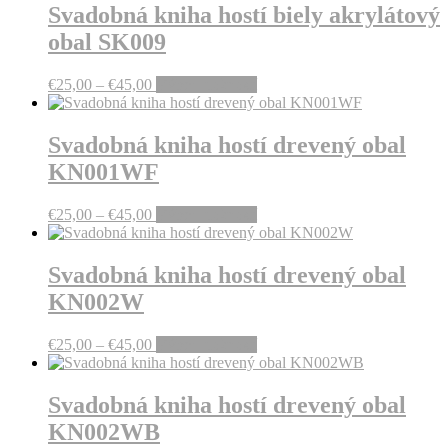
Svadobná kniha hostí biely akrylátový
obal SK009
Price
This
€
25,00
–
€
45,00
Výber možností
range:
product
€25,00
has
through
multiple
Svadobná kniha hostí drevený obal
€45,00
variants.
KN001WF
The
options
may
Price
This
€
25,00
–
€
45,00
Výber možností
be
range:
product
chosen
€25,00
has
on
through
multiple
Svadobná kniha hostí drevený obal
the
€45,00
variants.
KN002W
product
The
page
options
may
Price
This
€
25,00
–
€
45,00
Výber možností
be
range:
product
chosen
€25,00
has
on
through
multiple
Svadobná kniha hostí drevený obal
the
€45,00
variants.
KN002WB
product
The
page