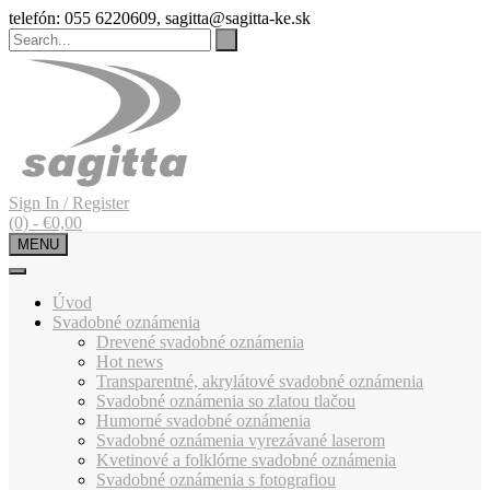
Skip
telefón: 055 6220609, sagitta@sagitta-ke.sk
to
content
Sign In / Register
(0)
-
€
0,00
MENU
Úvod
Svadobné oznámenia
Drevené svadobné oznámenia
Hot news
Transparentné, akrylátové svadobné oznámenia
Svadobné oznámenia so zlatou tlačou
Humorné svadobné oznámenia
Svadobné oznámenia vyrezávané laserom
Kvetinové a folklórne svadobné oznámenia
Svadobné oznámenia s fotografiou