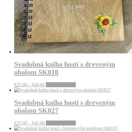
Svadobná kniha hostí s dreveným
obalom SK018
Price
This
€
25,00
–
€
40,00
Výber možností
range:
product
€25,00
has
through
multiple
Svadobná kniha hostí s dreveným
€40,00
variants.
obalom SK027
The
options
may
Price
This
€
25,00
–
€
45,00
Výber možností
be
range:
product