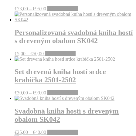
Price
This
€
73,00
–
€
95,00
Výber možností
range:
product
€73,00
has
through
multiple
€95,00
variants.
Personalizovaná svadobná kniha hostí
The
s dreveným obalom SK042
options
may
be
Price
This
€
5,00
–
€
50,00
Výber možností
chosen
range:
product
on
€5,00
has
the
through
multiple
Set drevená kniha hostí srdce
product
€50,00
variants.
krabička 2501-2502
page
The
options
may
Price
This
€
39,00
–
€
99,00
Výber možností
be
range:
product
chosen
€39,00
has
on
through
multiple
Svadobná kniha hostí s dreveným
the
€99,00
variants.
obalom SK042
product
The
page
options
may
Price
This
€
25,00
–
€
40,00
Výber možností