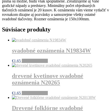
písma sú možné, budú však spoplatnené. Zrealizujeme aj Vaše
grafické nápady a predstavy. Minimálny počet objednaných
tlačených oznámení je 20 kusov. K oznámeniu vám vieme vytlačiť v
rovnakom dizajne aj pozvánky a samozrejme všetky ostatné
svadobné tlačoviny. Rozmer oznámenia je 150x100mm.
Súvisiace produkty
svadobné oznámenia N19834W
€
1,65
Pridať do košíka
drevené kvetinove svadobné
oznámenia N20265
€
1,65
Pridať do košíka
Drevené folklórne svadobné