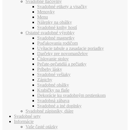
Svadobné tlačoviny
Svadobné etikety a visačky
Menovky
Menu
Nálepky na obálky
Svadobné knihy hostí
Ostatné svadobné výrobky
Svadobné magnetky
Poďakovania rodičom
Uvítacie tabule a zasadacie poriadky
Darčeky pre novomanželov
Číslovanie stolov
Pečate-pečatidlá a pečiatky
Príbehy lásky
Svadobné vešiaky
Zápichy
Svadobné obálky
Krabičky na flaše
Dekorácie ku svadobným prstienkom
Svadobná zábava
Svadobné a iné doplnky
Svadobné zápisníky, diáre
Svadobné sety
Informácie
Vaše časté otázky