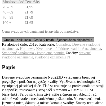
Množstvo /ks/
Cena €/ks
20 - 39
€
1,95
40 - 69
€
1,79
70 - 99
€
1,69
100 +
€
1,65
Cena svadobných oznámení je závislá od množstva.
Katalógové číslo:
25120
Kategórie:
Complete
,
Drevené svadobné
oznámenia
,
Hot news
,
Kvetinové a folklórne svadobné oznámenia
,
Svadobné oznámenia - kompletná ponuka
Značky:
drevené
svadobné oznámenie
,
svadobné oznámenia N
Popis
Drevené svadobné oznámenie N20223D vyrábame z brezovej
preglejky s potlačou najvyššej kvality. Využívame technológiu 3D
vystúpenej plastickej tlače. Tlač sa realizuje na profesionálnom stroji
v najvyššej fotokvalite ( stroj tlačí 8 farbami – CMYKLCLM+
biela+lak) . Farby sú krásne živé, stále a časom nevyblednú , sú
odolné voči vode a mechanickému poškodeniu. V cene oznámenia
je zmena mien, dátumu a miesta konania svadby. Zmeny textu alebo