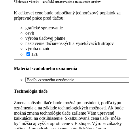
*
Príprava výroby – grafické spracovanie a nastavenie strojov
K celkovej cene bude pripočítaný jednorázový poplatok za
prípravné práce pred tlačou:
grafické spracovanie
osvit
výroba tlačovej platne
nastavenie tlačiarenských a vysekávacích strojov
výroba razníc
12€
Materiál svadobného oznámenia
Technológia tlače
Zmena spôsobu tlače bude možná po posúdení, podľa typu
oznámenia a na základe technologických možností. Ak bude
možná zmena technológie tlače zašleme Vám upravenú
kalkuláciu na odsúhlasenie. Skalkulovaná cena tlače môže
byť nižšia aj vyššia oproti cene v E-shope. Výroba zákazky
začína až po odsúhlasení ceny a grafického návrhu.