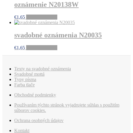
oznámenie N20138W
€
1,65
Pridať do košíka
svadobné oznámenia N20035
€
1,65
Pridať do košíka
Texty na svadobné oznámenia
Svadobné mottá
Typy písma
Farba tlače
Obchodné podmienky
Používaním týchto stránok vyjadrujete súhlas s použitím
súborov cookies.
Ochrana osobných údajov
Kontakt