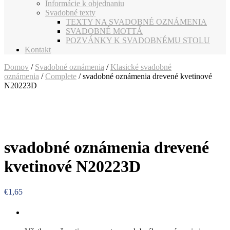
Informácie k objednaniu
Svadobné texty
TEXTY NA SVADOBNÉ OZNÁMENIA
SVADOBNÉ MOTTÁ
POZVÁNKY K SVADOBNÉMU STOLU
Kontakt
Domov
/
Svadobné oznámenia
/
Klasické svadobné
oznámenia
/
Complete
/ svadobné oznámenia drevené kvetinové
N20223D
svadobné oznámenia drevené
kvetinové N20223D
€
1,65