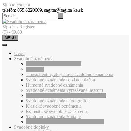
Skip to content
telefón: 055 6220609, sagitta@sagitta-ke.sk
Sign In / Register
(0)
-
€
0,00
MENU
Úvod
Svadobné oznámenia
Drevené svadobné oznámenia
Hot news
Transparentné, akrylátové svadobné oznámenia
Svadobné oznámenia so zlatou tlačou
Humorné svadobné oznámenia
Svadobné oznámenia vyrezávané laserom
Kvetinové a folklórne svadobné oznámenia
Svadobné oznámenia s fotografiou
Klasické svadobné oznámenia
Romantické svadobné oznámenia
Svadobné oznámenia Vintage
Svadobné oznámenia – kompletná ponuka
Svadobné doplnky