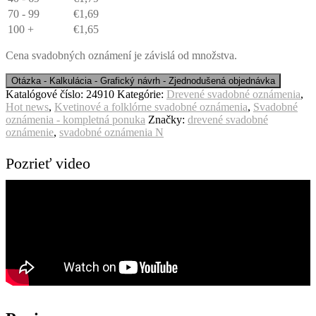
70 - 99
€
1,69
100 +
€
1,65
Cena svadobných oznámení je závislá od množstva.
Katalógové číslo:
24910
Kategórie:
Drevené svadobné oznámenia
,
Hot news
,
Kvetinové a folklórne svadobné oznámenia
,
Svadobné
oznámenia - kompletná ponuka
Značky:
drevené svadobné
oznámenie
,
svadobné oznámenia N
Pozrieť video