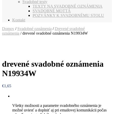
Svadobné texty
TEXTY NA SVADOBNÉ OZNÁMENIA
SVADOBNÉ MOTTÁ
POZVÁNKY K SVADOBNÉMU STOLU
Kontakt
Domov
/
Svadobné oznámenia
/
Drevené svadobné
oznámenia
/ drevené svadobné oznámenia N19934W
drevené svadobné oznámenia
N19934W
€
1,65
Všetky možnosti a parametre svadobného oznámenia je
možné uviesť a doplniť aj pri emailovej komunikácii počas