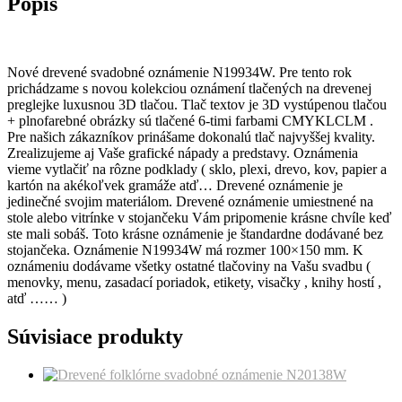
Popis
Nové drevené svadobné oznámenie N19934W. Pre tento rok
prichádzame s novou kolekciou oznámení tlačených na drevenej
preglejke luxusnou 3D tlačou. Tlač textov je 3D vystúpenou tlačou
+ plnofarebné obrázky sú tlačené 6-timi farbami CMYKLCLM .
Pre našich zákazníkov prinášame dokonalú tlač najvyššej kvality.
Zrealizujeme aj Vaše grafické nápady a predstavy. Oznámenia
vieme vytlačiť na rôzne podklady ( sklo, plexi, drevo, kov, papier a
kartón na akékoľvek gramáže atď… Drevené oznámenie je
jedinečné svojim materiálom. Drevené oznámenie umiestnené na
stole alebo vitrínke v stojančeku Vám pripomenie krásne chvíle keď
ste mali sobáš. Toto krásne oznámenie je štandardne dodávané bez
stojančeka. Oznámenie N19934W má rozmer 100×150 mm. K
oznámeniu dodávame všetky ostatné tlačoviny na Vašu svadbu (
menovky, menu, zasadací poriadok, etikety, visačky , knihy hostí ,
atď …… )
Súvisiace produkty