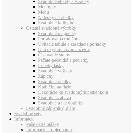
Svadobné etikety a visačky
Menovky
Menu
Nálepky na obálky
Svadobné knihy hostí
Ostatné svadobné výrobky
Svadobné magnetky
Poďakovania rodičom
Uvítacie tabule a zasadacie poriadky
Darčeky pre novomanželov
Číslovanie stolov
Pečate-pečatidlá a pečiatky
Príbehy lásky
Svadobné vešiaky
Zápichy
Svadobné obálky
Krabičky na flaše
Dekorácie ku svadobným prstienkom
Svadobná zábava
Svadobné a iné doplnky
Svadobné zápisníky, diáre
Svadobné sety
Informácie
Vaše časté otázky
Informácie k objednaniu