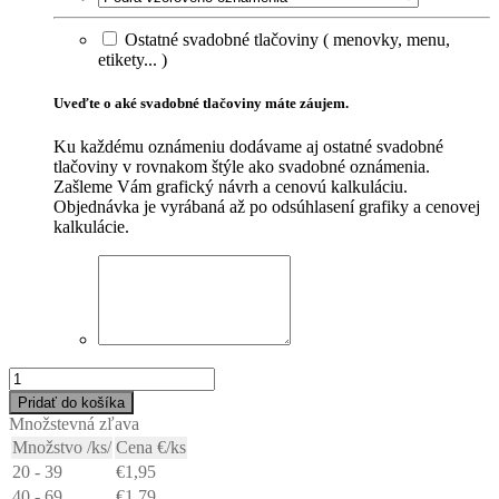
Ostatné svadobné tlačoviny ( menovky, menu,
etikety... )
Uveďte o aké svadobné tlačoviny máte záujem.
Ku každému oznámeniu dodávame aj ostatné svadobné
tlačoviny v rovnakom štýle ako svadobné oznámenia.
Zašleme Vám grafický návrh a cenovú kalkuláciu.
Objednávka je vyrábaná až po odsúhlasení grafiky a cenovej
kalkulácie.
množstvo
drevené
Pridať do košíka
svadobné
Množstevná zľava
oznámenia
Množstvo /ks/
Cena €/ks
N19934W
20 - 39
€
1,95
40 - 69
€
1,79