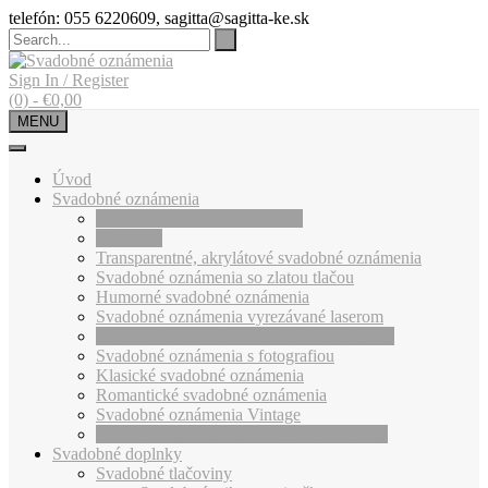
Skip
telefón: 055 6220609, sagitta@sagitta-ke.sk
to
content
Sign In / Register
(0)
-
€
0,00
MENU
Úvod
Svadobné oznámenia
Drevené svadobné oznámenia
Hot news
Transparentné, akrylátové svadobné oznámenia
Svadobné oznámenia so zlatou tlačou
Humorné svadobné oznámenia
Svadobné oznámenia vyrezávané laserom
Kvetinové a folklórne svadobné oznámenia
Svadobné oznámenia s fotografiou
Klasické svadobné oznámenia
Romantické svadobné oznámenia
Svadobné oznámenia Vintage
Svadobné oznámenia – kompletná ponuka
Svadobné doplnky
Svadobné tlačoviny